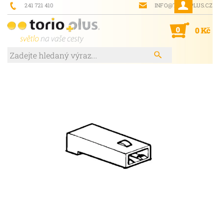
241 721 410
INFO@TORIOPLUS.CZ
0
0 Kč