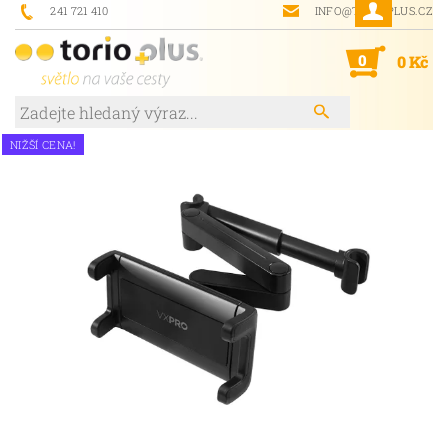
241 721 410
INFO@TORIOPLUS.CZ
0
0 Kč
NIŽŠÍ CENA!