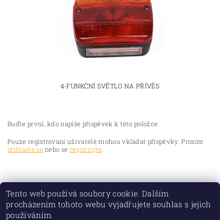
4-FUNKČNÍ SVĚTLO NA PŘÍVĚS
Buďte první, kdo napíše příspěvek k této položce.
Pouze registrovaní uživatelé mohou vkládat příspěvky. Prosím
přihlaste se
nebo se
registrujte
.
Tento web používá soubory cookie. Dalším
procházením tohoto webu vyjadřujete souhlas s jejich
používáním.