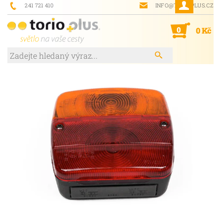
241 721 410
INFO@TORIOPLUS.CZ
0
0 Kč