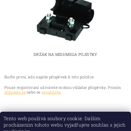
DRŽÁK NA MIDI/MEGA POJISTKY
Buďte první, kdo napíše příspěvek k této položce.
Pouze registrovaní uživatelé mohou vkládat příspěvky. Prosím
přihlaste se
nebo se
registrujte
.
Tento web používá soubory cookie. Dalším
procházením tohoto webu vyjadřujete souhlas s jejich