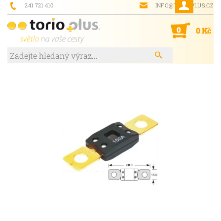
241 721 410
INFO@TORIOPLUS.CZ
0
0 Kč