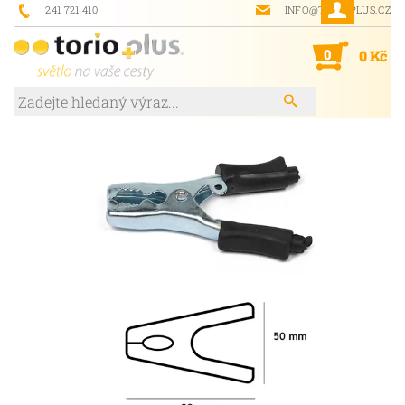
241 721 410
INFO@TORIOPLUS.CZ
0
0 Kč