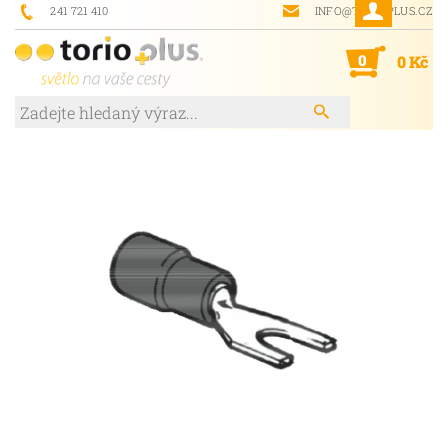
241 721 410
INFO@TORIOPLUS.CZ
0
0 Kč