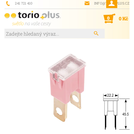
241 721 410
INFO@TORIOPLUS.CZ
0
0 Kč