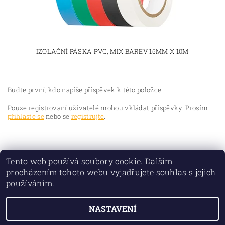
IZOLAČNÍ PÁSKA PVC, MIX BAREV 15MM X 10M
Buďte první, kdo napíše příspěvek k této položce.
Pouze registrovaní uživatelé mohou vkládat příspěvky. Prosím
přihlaste se
nebo se
registrujte
.
Tento web používá soubory cookie. Dalším
procházením tohoto webu vyjadřujete souhlas s jejich
používáním.
NASTAVENÍ
2026 © TORIO PLUS spol. s r.o., všechna práva vyhrazena