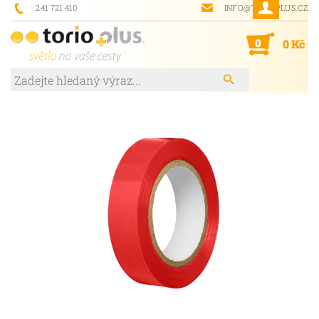
241 721 410
INFO@TORIOPLUS.CZ
0
0 Kč