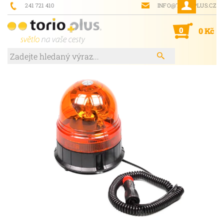
241 721 410
INFO@TORIOPLUS.CZ
0
0 Kč