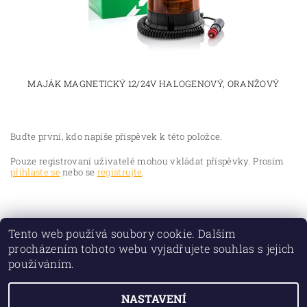
MAJÁK MAGNETICKÝ 12/24V HALOGENOVÝ, ORANŽOVÝ
Buďte první, kdo napíše příspěvek k této položce.
Pouze registrovaní uživatelé mohou vkládat příspěvky. Prosím
přihlaste se
nebo se
registrujte
.
Tento web používá soubory cookie. Dalším
procházením tohoto webu vyjadřujete souhlas s jejich
používáním.
NASTAVENÍ