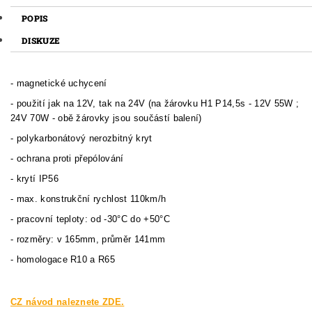
POPIS
DISKUZE
- magnetické uchycení
- použití jak na 12V, tak na 24V (na žárovku H1 P14,5s - 12V 55W ;
24V 70W - obě žárovky jsou součástí balení)
- polykarbonátový nerozbitný kryt
- ochrana proti přepólování
- krytí IP56
- max. konstrukční rychlost 110km/h
- pracovní teploty: od -30°C do +50°C
- rozměry: v 165mm, průměr 141mm
- homologace R10 a R65
CZ návod naleznete ZDE.