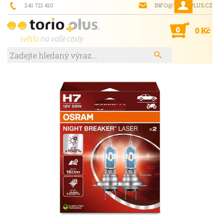
241 721 410
INFO@TORIOPLUS.CZ
0
0 Kč