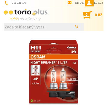
241 721 410
INFO@TORIOPLUS.CZ
0
0 Kč