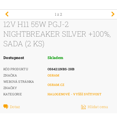
1
z 2
12V H11 55W PGJ-2
NIGHTBREAKER SILVER +100%,
SADA (2 KS)
Dostupnost
Skladem
KÓD PRODUKTU
OS64211NBS-2HB
ZNAČKA
OSRAM
WEBOVÁ STRÁNKA
OSRAM.CZ
ZNAČKY
KATEGORIE
HALOGENOVÉ - VYŠŠÍ SVÍTIVOST
Dotaz
Hlídat cenu