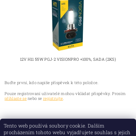
12V H11 55W PGJ-2 VISIONPRO +100%, SADA (2KS)
Buďte první, kdo napíše příspěvek k této položce.
Pouze registrovaní uživatelé mohou vkládat příspěvky. Prosím
přihlaste se
nebo se
registrujte
.
Tento web používá soubory cookie. Dalším
procházením tohoto webu vyjadřujete souhlas s jejich