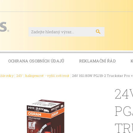
OCHRANA OSOBNÍCH ÚDAJŮ
REKLAMAČNÍ ŘÁD
ožárovky
24V
halogenové - vyšší svítivost
24V H11 80W PGJ19-2 Truckstar Pro 
24
PG
TR