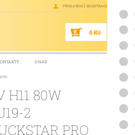
|
PŘIHLÁŠENÍ
REGISTRACE
0
0 Kč
KONTAKTY
O NÁS
+120%
V H11 80W
J19-2
UCKSTAR PRO