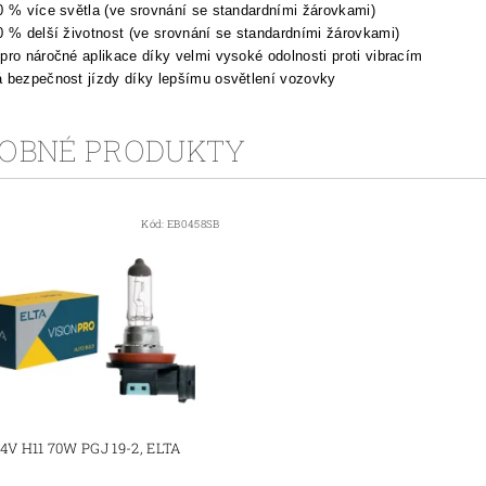
0 % více světla (ve srovnání se standardními žárovkami)
0 % delší životnost (ve srovnání se standardními žárovkami)
pro náročné aplikace díky velmi vysoké odolnosti proti vibracím
 bezpečnost jízdy díky lepšímu osvětlení vozovky
OBNÉ PRODUKTY
Kód:
EB0458SB
4V H11 70W PGJ 19-2, ELTA