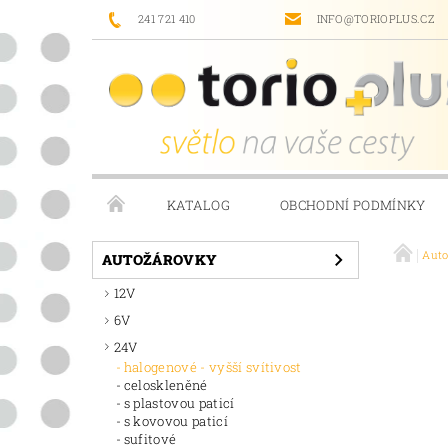
241 721 410
INFO@TORIOPLUS.CZ
KATALOG
OBCHODNÍ PODMÍNKY
Aut
PRODÁVANÉ ZNAČKY
NAPIŠTE NÁM
AUTOŽÁROVKY
12V
6V
24V
halogenové - vyšší svítivost
celoskleněné
s plastovou paticí
s kovovou paticí
sufitové