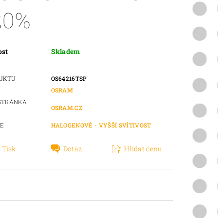
20%
ost
Skladem
DUKTU
OS64216TSP
OSRAM
STRÁNKA
OSRAM.CZ
IE
HALOGENOVÉ - VYŠŠÍ SVÍTIVOST
Tisk
Dotaz
Hlídat cenu