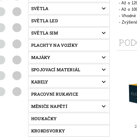
- Až o 12
SVĚTLA
- Až o 10
- Vhodné 
SVĚTLA LED
- Zvýšená
SVĚTLA SIM
POD
PLACHTY NA VOZÍKY
MAJÁKY
SPOJOVACÍ MATERIÁL
KABELY
PRACOVNÍ RUKAVICE
MĚNIČE NAPĚTÍ
HOUKAČKY
2
KROKOSVORKY