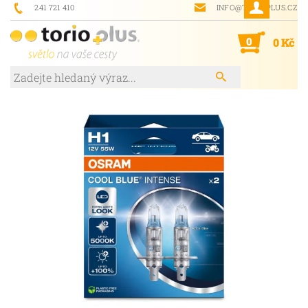
241 721 410
INFO@TORIOPLUS.CZ
0
0 Kč