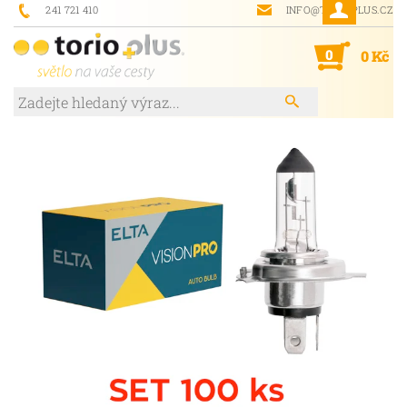
241 721 410
INFO@TORIOPLUS.CZ
0
0 Kč