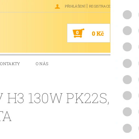
|
PŘIHLÁŠENÍ
REGISTRACE
0
0 Kč
KONTAKTY
O NÁS
V H3 130W PK22S,
TA