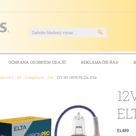
OCHRANA OSOBNÍCH ÚDAJŮ
REKLAMAČNÍ ŘÁD
ožárovky
12V
halogenové - čiré
12V H3 130W Pk22s, Elta
12
EL
EL489