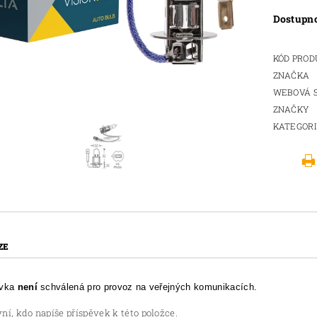
Dostupn
KÓD PRO
ZNAČKA
WEBOVÁ 
ZNAČKY
KATEGOR
ZE
ovka
není
schválená pro provoz na veřejných komunikacích.
ní, kdo napíše příspěvek k této položce.