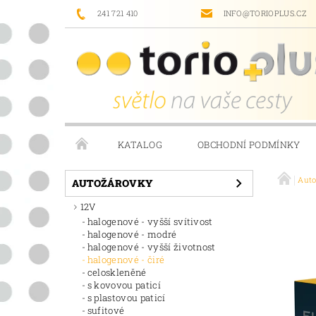
241 721 410
INFO@TORIOPLUS.CZ
KATALOG
OBCHODNÍ PODMÍNKY
Aut
PRODÁVANÉ ZNAČKY
NAPIŠTE NÁM
AUTOŽÁROVKY
12V
halogenové - vyšší svítivost
halogenové - modré
halogenové - vyšší životnost
halogenové - čiré
celoskleněné
s kovovou paticí
s plastovou paticí
sufitové