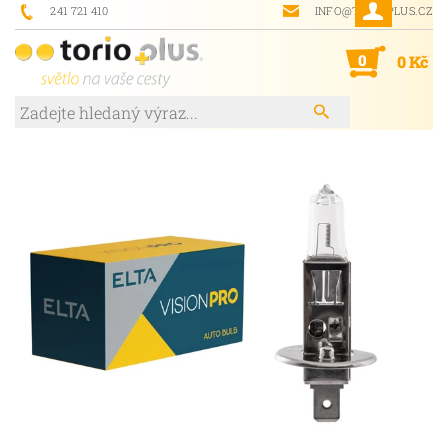
241 721 410
INFO@TORIOPLUS.CZ
0
0 Kč