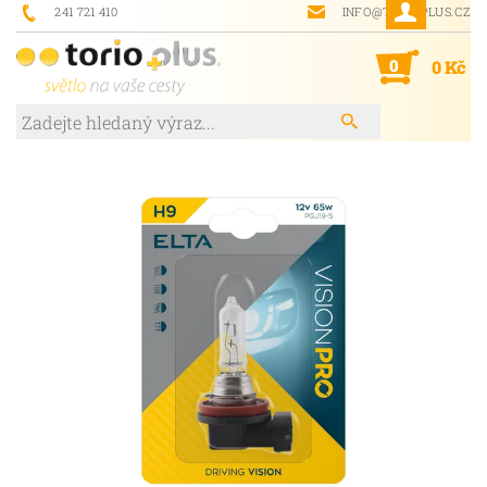
241 721 410
INFO@TORIOPLUS.CZ
0
0 Kč