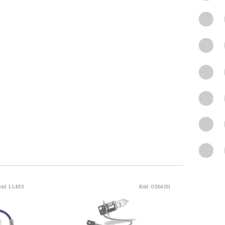
ód:
LL453
Kód:
OS64151