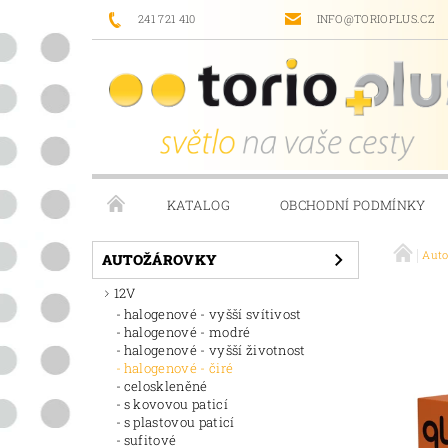
241 721 410
INFO@TORIOPLUS.CZ
KATALOG
OBCHODNÍ PODMÍNKY
Aut
PRODÁVANÉ ZNAČKY
NAPIŠTE NÁM
AUTOŽÁROVKY
12V
halogenové - vyšší svítivost
halogenové - modré
halogenové - vyšší životnost
halogenové - čiré
celoskleněné
s kovovou paticí
s plastovou paticí
sufitové