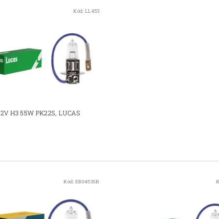
Kód:
LL453
12V H3 55W PK22S, LUCAS
Kód:
EB0453SB
K