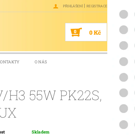
|
PŘIHLÁŠENÍ
REGISTRACE
0
0 Kč
KONTAKTY
O NÁS
V/H3 55W PK22S,
UX
ost
Skladem