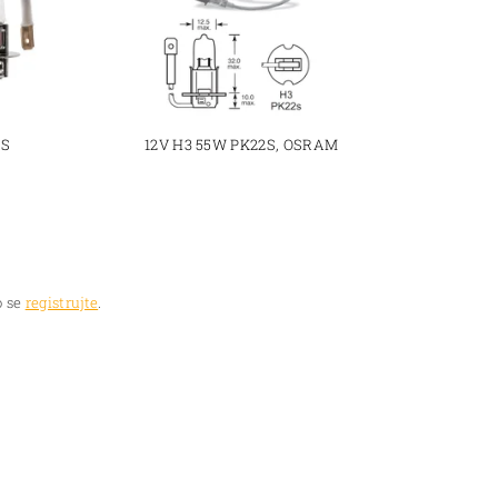
AS
12V H3 55W PK22S, OSRAM
 se
registrujte
.