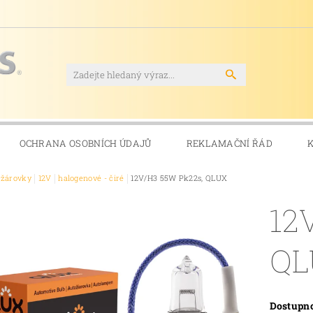
OCHRANA OSOBNÍCH ÚDAJŮ
REKLAMAČNÍ ŘÁD
ožárovky
12V
halogenové - čiré
12V/H3 55W Pk22s, QLUX
12
QL
Dostupn