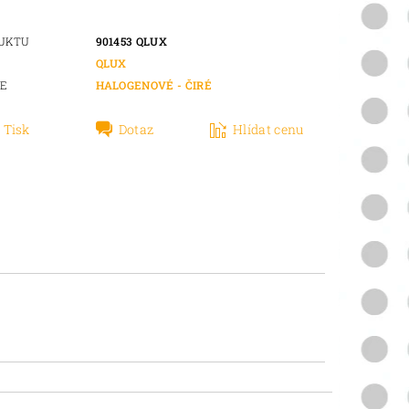
DUKTU
901453 QLUX
QLUX
IE
HALOGENOVÉ - ČIRÉ
Tisk
Dotaz
Hlídat cenu