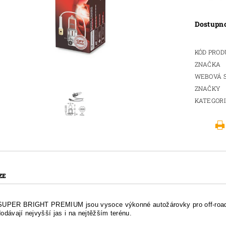
Dostupn
KÓD PRO
ZNAČKA
WEBOVÁ 
ZNAČKY
KATEGOR
ZE
SUPER BRIGHT PREMIUM jsou vysoce výkonné autožárovky pro off-road
odávají nejvyšší jas i na nejtěžším terénu.