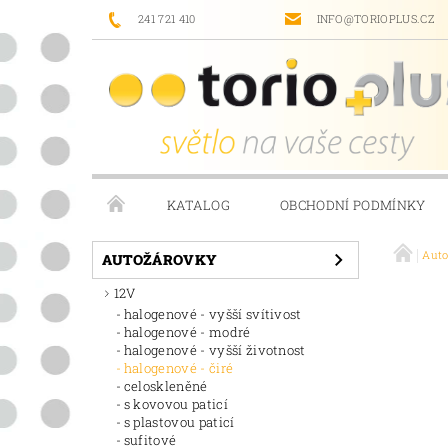
241 721 410
INFO@TORIOPLUS.CZ
KATALOG
OBCHODNÍ PODMÍNKY
Aut
PRODÁVANÉ ZNAČKY
NAPIŠTE NÁM
AUTOŽÁROVKY
12V
halogenové - vyšší svítivost
halogenové - modré
halogenové - vyšší životnost
halogenové - čiré
celoskleněné
s kovovou paticí
s plastovou paticí
sufitové