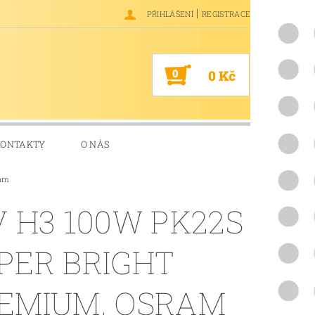
|
PŘIHLÁŠENÍ
REGISTRACE
0
0 Kč
KONTAKTY
O NÁS
ram
V H3 100W PK22S
PER BRIGHT
EMIUM, OSRAM