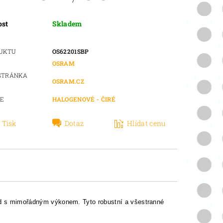
ost
Skladem
DUKTU
OS62201SBP
OSRAM
STRÁNKA
OSRAM.CZ
IE
HALOGENOVÉ - ČIRÉ
Tisk
Dotaz
Hlídat cenu
 s mimořádným výkonem. Tyto robustní a všestranné