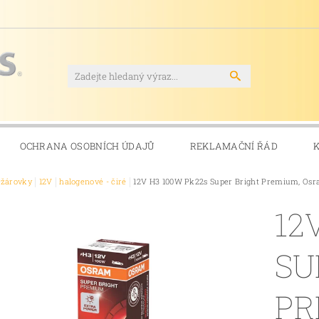
OCHRANA OSOBNÍCH ÚDAJŮ
REKLAMAČNÍ ŘÁD
ožárovky
12V
halogenové - čiré
12V H3 100W Pk22s Super Bright Premium, Os
12
SU
PR