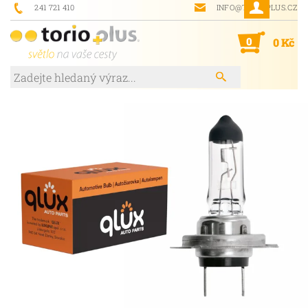
241 721 410
INFO@TORIOPLUS.CZ
0
0 Kč