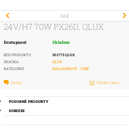
1
z 2
24V/H7 70W PX26D, QLUX
Dostupnost
Skladem
KÓD PRODUKTU
901775 QLUX
ZNAČKA
QLUX
KATEGORIE
HALOGENOVÉ - ČIRÉ
Dotaz
Hlídat cenu
PODOBNÉ PRODUKTY
DISKUZE