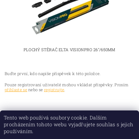
PLOCHÝ STĚRAČ ELTA VISIONPRO 26"/650MM
Buďte první, kdo napíše příspěvek k této položce.
Pouze registrovaní uživatelé mohou vkládat příspěvky. Prosím
přihlaste se
nebo se
registrujte
.
Tento web používá soubory cookie. Dalším
procházením tohoto webu vyjadřujete souhlas s jejich
používáním.