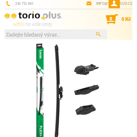
241 721 410
INFO@TORIOPLUS.CZ
0
0 Kč