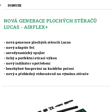
DISKUZE
NOVÁ GENERACE PLOCHÝCH STĚRAČŮ
LUCAS - AIRFLEX+
-
nová generace plochých stěračů Lucas
- nový adaptér 5v1
- aerodynamický spojler
- tichý a perfektní stírací výkon
- nový indikátor opotřebení
- bezchybné fungování za každého počasí
- nový a přehledný videonávod na výměnu stěrače