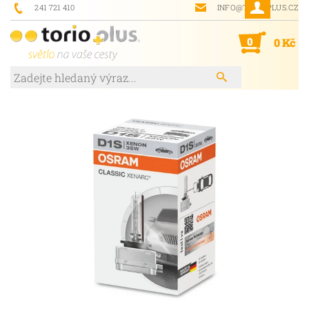
241 721 410
INFO@TORIOPLUS.CZ
0
0 Kč