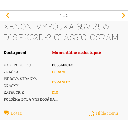
1
z 2
XENON. VÝBOJKA 85V 35W
D1S PK32D-2 CLASSIC, OSRAM
Dostupnost
Momentálně nedostupné
KÓD PRODUKTU
OS66140CLC
ZNAČKA
OSRAM
WEBOVÁ STRÁNKA
OSRAM.CZ
ZNAČKY
KATEGORIE
D1S
POLOŽKA BYLA VYPRODÁNA...
Dotaz
Hlídat cenu