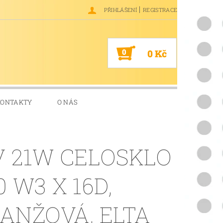
|
PŘIHLÁŠENÍ
REGISTRACE
0
0 Kč
KONTAKTY
O NÁS
V 21W CELOSKLO
0 W3 X 16D,
ANŽOVÁ, ELTA