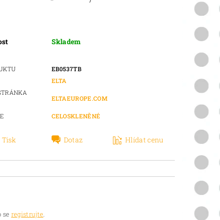
ost
Skladem
DUKTU
EB0537TB
ELTA
STRÁNKA
ELTAEUROPE.COM
IE
CELOSKLENĚNÉ
Tisk
Dotaz
Hlídat cenu
 se
registrujte
.