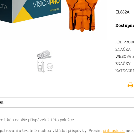
EL882A
Dostupn
KÓD PRO
ZNAČKA
WEBOVÁ 
ZNAČKY
KATEGOR
ZE
ní, kdo napíše příspěvek k této položce.
gistrovaní uživatelé mohou vkládat příspěvky. Prosím
přihlaste se
nebo