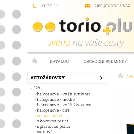
241 721 410
INFO@TORIOPLUS.CZ
KATALOG
OBCHODNÍ PODMÍNKY
Aut
PRODÁVANÉ ZNAČKY
NAPIŠTE NÁM
AUTOŽÁROVKY
12V
halogenové - vyšší svítivost
halogenové - modré
halogenové - vyšší životnost
halogenové - čiré
celoskleněné
s kovovou paticí
s plastovou paticí
sufitové