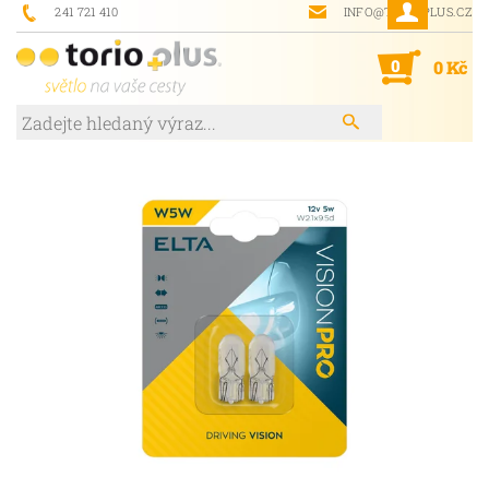
241 721 410
INFO@TORIOPLUS.CZ
0
0 Kč