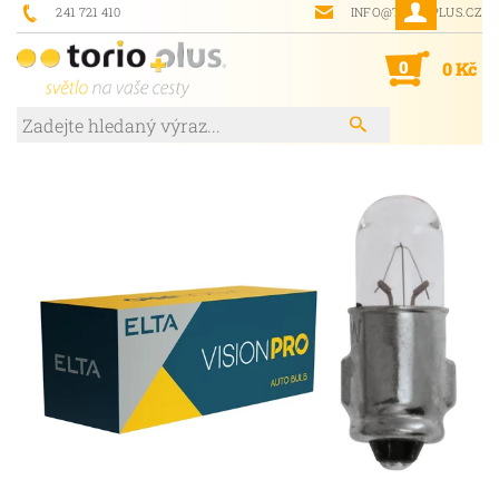
241 721 410
INFO@TORIOPLUS.CZ
0
0 Kč