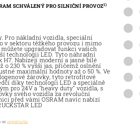
1)
SRAM SCHVÁLENÝ PRO SILNIČNÍ PROVOZ
. Pro nákladní vozidla, speciální
ho v sektoru těžkého provozu i mimo
 můžete upgradovat funkci vašich
ší technologii LED. Tyto náhradní
H7. Nabízejí moderní a jasné bílé
ž o 230 % vyšší jas, přičemž oslnění
pustné maximální hodnoty až o 50 %. Ve
logenové žárovky, tyto retrofitové
dčí díky technologii LED a speciálně
m pro 24V a "heavy duty" vozidla, s
ovky svého vozidla za revoluční
lnici před vámi OSRAM navíc nabízí
 TRUCKSTAR LED
 se
registrujte
.