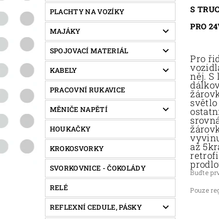
S TRU
PLACHTY NA VOZÍKY
PRO 24
MAJÁKY
SPOJOVACÍ MATERIÁL
Pro ři
vozidl
KABELY
něj. S
dálkov
PRACOVNÍ RUKAVICE
žárovk
světlo
MĚNIČE NAPĚTÍ
ostatn
srovná
žárovk
HOUKAČKY
vyvinu
až 5kr
KROKOSVORKY
retrof
prodl
SVORKOVNICE - ČOKOLÁDY
Buďte prv
RELÉ
Pouze re
REFLEXNÍ CEDULE, PÁSKY