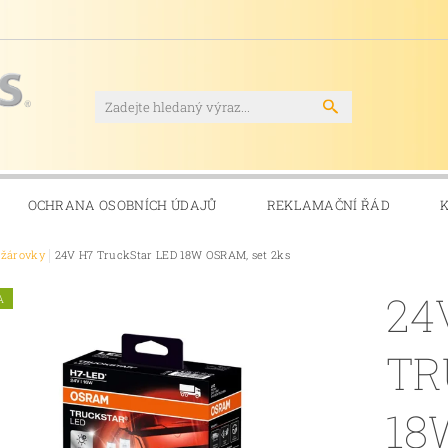
OCHRANA OSOBNÍCH ÚDAJŮ
REKLAMAČNÍ ŘÁD
ožárovky
24V H7 TruckStar LED 18W OSRAM, set 2ks
24
A
TR
18