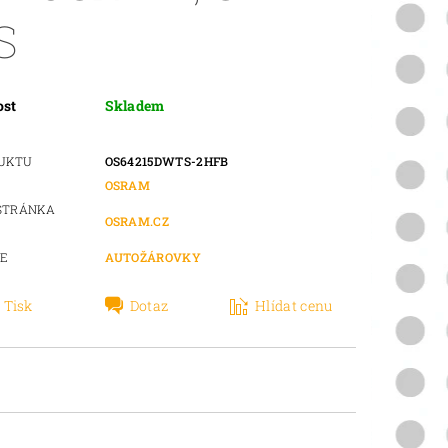
S
ost
Skladem
DUKTU
OS64215DWTS-2HFB
OSRAM
STRÁNKA
OSRAM.CZ
IE
AUTOŽÁROVKY
Tisk
Dotaz
Hlídat cenu