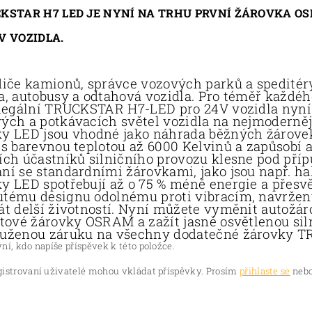
CKSTAR H7 LED JE NYNÍ NA TRHU PRVNÍ ŽÁROVKA O
V VOZIDLA.
diče kamionů, správce vozových parků a speditéry
a, autobusy a odtahová vozidla. Pro téměř každé
 legální TRUCKSTAR H7-LED pro 24V vozidla nyní
ých a potkávacích světel vozidla na nejmoderněj
y LED jsou vhodné jako náhrada běžných žárovek 
 s barevnou teplotou až 6000 Kelvinů a zapůsobí a
ích účastníků silničního provozu klesne pod pří
ní se standardními žárovkami, jako jsou např. ha
y LED spotřebují až o 75 % méně energie a přesvě
tému designu odolnému proti vibracím, navržený
át delší životností. Nyní můžete vyměnit autožár
itové žárovky OSRAM a zažít jasně osvětlenou si
ouženou záruku na všechny dodatečné žárovky
ní, kdo napíše příspěvek k této položce.
gistrovaní uživatelé mohou vkládat příspěvky. Prosím
přihlaste se
nebo