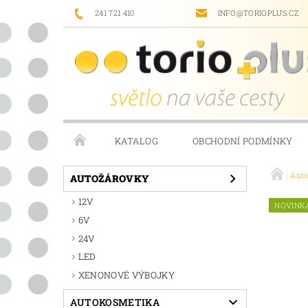
241 721 410
INFO@TORIOPLUS.CZ
KATALOG
OBCHODNÍ PODMÍNKY
Aut
PRODÁVANÉ ZNAČKY
NAPIŠTE NÁM
AUTOŽÁROVKY
12V
NOVINK
6V
24V
LED
XENONOVÉ VÝBOJKY
AUTOKOSMETIKA