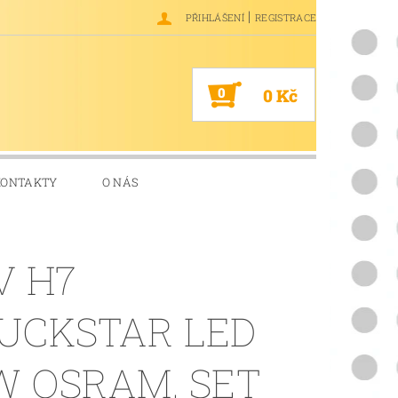
|
PŘIHLÁŠENÍ
REGISTRACE
0
0 Kč
KONTAKTY
O NÁS
V H7
UCKSTAR LED
W OSRAM, SET