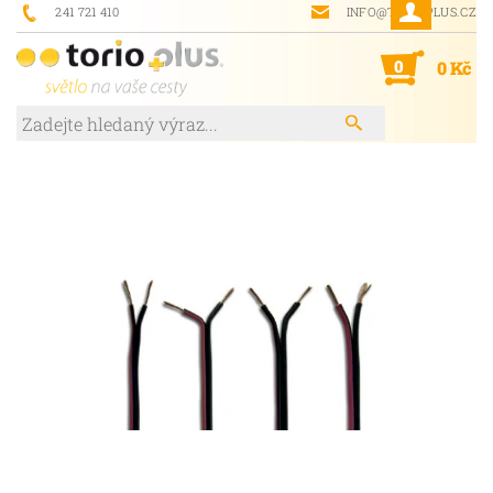
241 721 410
INFO@TORIOPLUS.CZ
0
0 Kč